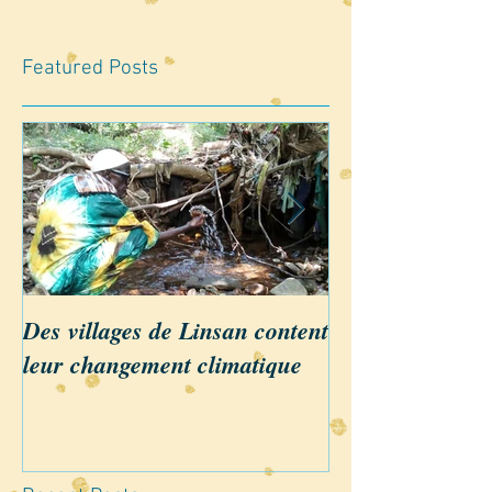
Featured Posts
Des villages de Linsan content
Linsan annonce
leur changement climatique
Reboisement 20