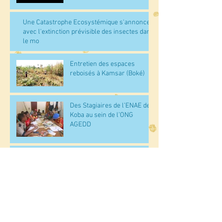
Une Catastrophe Ecosystémique s'annonce
avec l'extinction prévisible des insectes dans
le mo
Entretien des espaces
reboisés à Kamsar (Boké)
Des Stagiaires de l’ENAE de
Koba au sein de l’ONG
AGEDD
AGEDD au YALI –DAKAR !
Les étudiants de l'ISAVF
témoignent de leur stage
avec l'ONG AGEDD