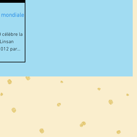
e mondiale de
célèbre la
 Linsan
2012 par