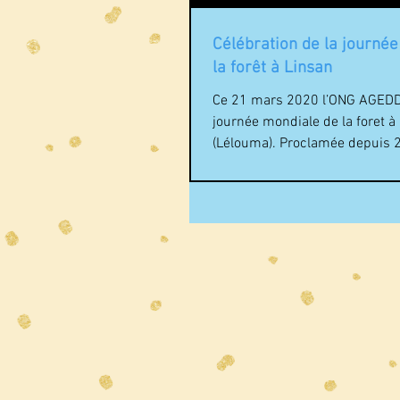
Célébration de la journé
la forêt à Linsan
Ce 21 mars 2020 l’ONG AGEDD 
journée mondiale de la foret à
(Lélouma). Proclamée depuis 
l'Assemblée générale...