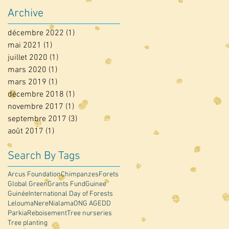
Archive
décembre 2022
(1)
1 post
mai 2021
(1)
1 post
juillet 2020
(1)
1 post
mars 2020
(1)
1 post
mars 2019
(1)
1 post
décembre 2018
(1)
1 post
novembre 2017
(1)
1 post
septembre 2017
(3)
3 posts
août 2017
(1)
1 post
Search By Tags
Arcus Foundation
Chimpanzes
Forets
Global GreenGrants Fund
Guinee
Guinée
International Day of Forests
Lelouma
Nere
Nialama
ONG AGEDD
Parkia
Reboisement
Tree nurseries
Tree planting