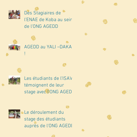
Des Stagiaires de
l’ENAE de Koba au sein
de l’ONG AGEDD
AGEDD au YALI –DAKAR
!
Les étudiants de l'ISAVF
témoignent de leur
stage avec l'ONG AGEDD
Le déroulement du
stage des étudiants
auprès de l'ONG AGEDD