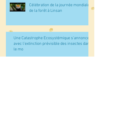
Célébration de la journée mondiale
de la forêt à Linsan
Une Catastrophe Ecosystémique s'annonce
avec l'extinction prévisible des insectes dans
le mo
Entretien des espaces reboisés à
Kamsar (Boké)
Des Stagiaires de l’ENAE de Koba au
sein de l’ONG AGEDD