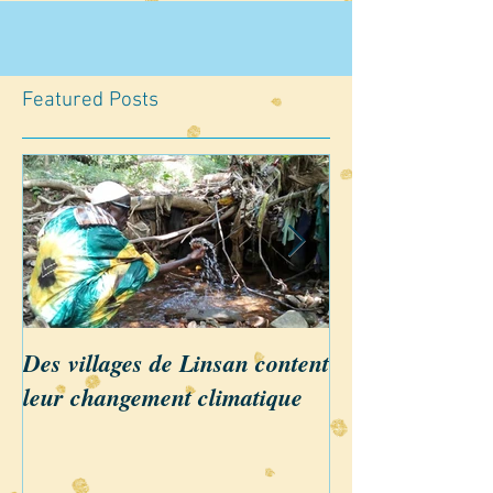
Featured Posts
Des villages de Linsan content
Linsan annonce
leur changement climatique
Reboisement 20