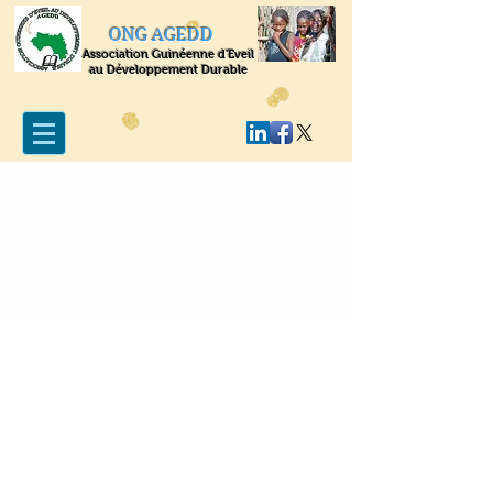
ONG AGEDD
Association Guinéenne d'Eveil
au Développement Durable